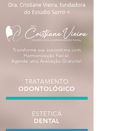
Dra. Cristiane Vieira, fundadora
do Estúdio Sorrir +
Transforme sua autoestima com
Harmonização Facial,
Agende uma Avaliação Gratuita!
TRATAMENTO
ODONTOLÓGICO
ESTÉTICA
DENTAL